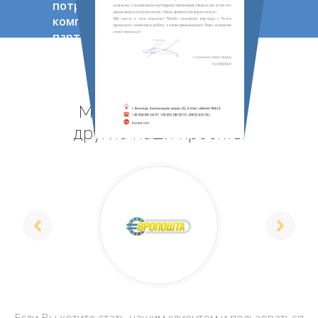
потребности нашей
компании.Сложившиеся
партнерские
отношения убедили
нас в том,что
продолжение
сотрудничества с Вами
Можете посмотреть
принесет большою
пользу!
другие наши проекты