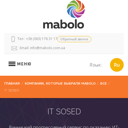
Тел : +38 (063) 178 31 17
Обратный звонок
Email:
info@mabolo.com.ua
МЕНЮ
Язык:
Ru
ГЛАВНАЯ
/
КОМПАНИИ, КОТОРЫЕ ВЫБРАЛИ MABOLO
/
ВСЕ
/
IT SOSED
IT SOSED
Винницкий прогрессивный сервис по оказанию ИТ-