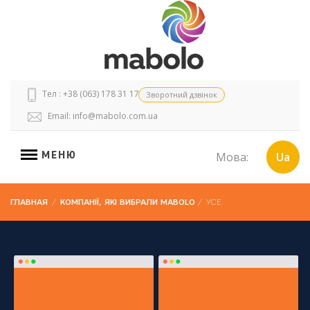
Тел : +38 (063) 178 31 17
Зворотний дзвінок
Email:
info@mabolo.com.ua
МЕНЮ
Мова:
Ua
ГЛАВНАЯ
/
КОМПАНІЇ, ЯКІ ВИБРАЛИ MABOLO
/
УСЕ