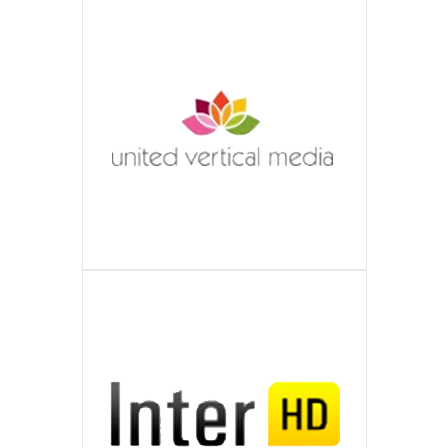
перевезень товарів у Росію і Україну
Українська служба кур’єрської
ORIX-GOLD
ДЕТАЛЬНІШЕ
з країн Європейського Союзу. Надає
доставки посилок, особистих листів і
Вінницький виробник ювелірних
UNITED VERTICAL MEDIA GMBH