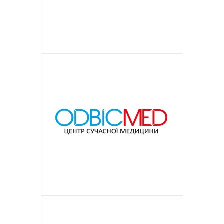
ДЕТАЛЬНІШЕ
вигідні тарифи, високу швидкість, а
вантажів з країн Європи по регіонах
прикрас вищої категорії з
Об’єднана європейська площадка
INTER HD
також комплексну безпеку предметів
ДЕТАЛЬНІШЕ
України. Бюджетний український
дорогоцінних металів зі вставками з
порталів з надання інноваційної