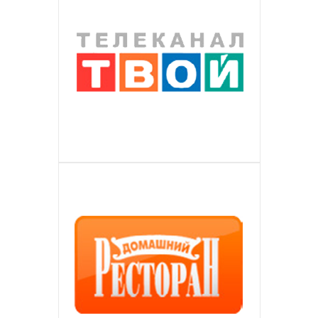
Барвисте, доступне і багатоканальне
ОДВІСМЕД
доставки по всьому шляху
сервіс вищого європейського рівня
ДЕТАЛЬНІШЕ
натуральних каменів. Пропонує
маркетингової допомоги при
IPTV в Німеччині, орієнтоване на
Кваліфікована мережа сучасних
ТВОЙ TV
проходження вантажу.
для вітчизняних споживачів з
авторський дизайн виробів,
ДЕТАЛЬНІШЕ