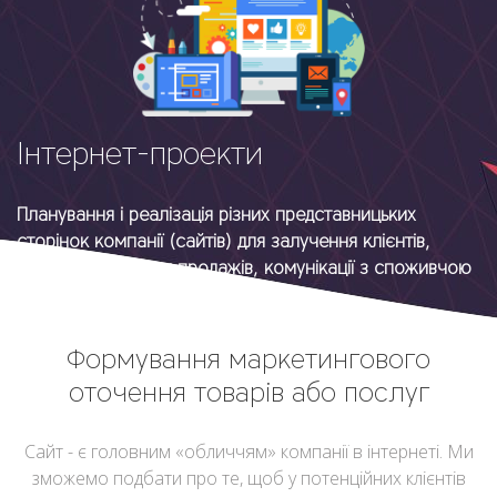
Інтернет-проекти
Планування і реалізація різних представницьких
сторінок компанії (сайтів) для залучення клієнтів,
здійснення прямих продажів, комунікації з споживчою
аудиторією
Формування маркетингового
оточення товарів або послуг
Сайт - є головним «обличчям» компанії в інтернеті. Ми
зможемо подбати про те, щоб у потенційних клієнтів