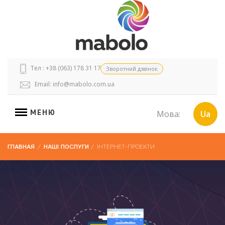
Тел : +38 (063) 178 31 17
Зворотний дзвінок
Email:
info@mabolo.com.ua
МЕНЮ
Мова:
Ua
ГЛАВНАЯ
/
НАШІ ПОСЛУГИ
/
ІНТЕРНЕТ-ПРОЕКТИ