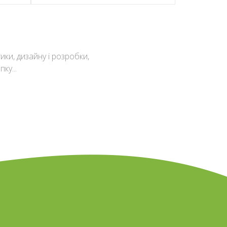
ки, дизайну і розробки,
ЄЮ
WEB-АНАЛІТИКА
ку...
ДЕТАЛЬНІШЕ