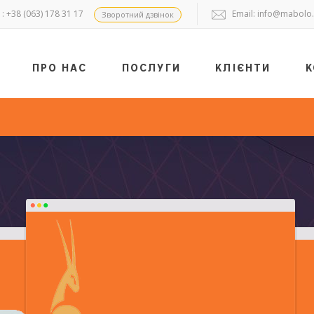
: +38 (063) 178 31 17
Email:
info@mabolo
Зворотний дзвінок
ПРО НАС
ПОСЛУГИ
КЛІЄНТИ
К