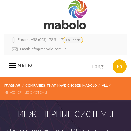
Phone : +38 (063) 178 31 17
Call back
Email:
info@mabolo.com.ua
МЕНЮ
Lang:
En
ГЛАВНАЯ
/
COMPANIES THAT HAVE CHOSEN MABOLO
/
ALL
/
ИНЖЕНЕРНЫЕ СИСТЕМЫ
ИНЖЕНЕРНЫЕ СИСТЕМЫ
Is the company of Vinnytsya and All-Ukrainian level for safe