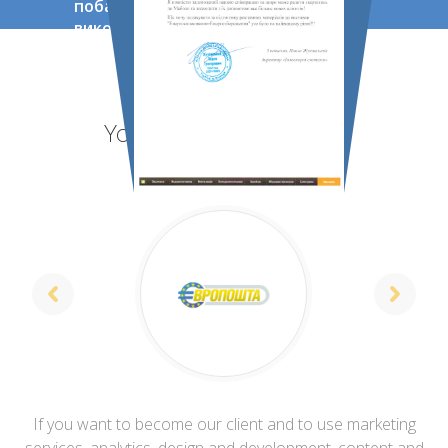
побажання було
виконані якісно та в
досить короткі
строки.Більш того,при
необхідно мені завжди
радили оптимальне
You can see our other
рішення з
мінімальними
projects
вкладами.
If you want to become our client and to use marketing