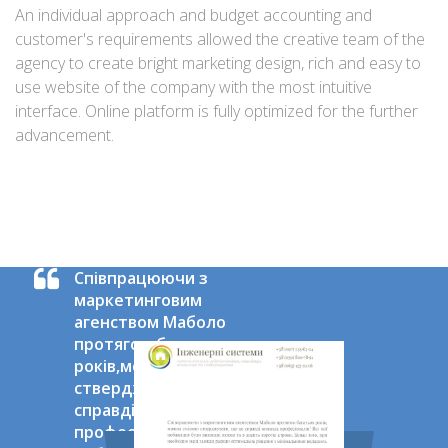
An individual approach and budget accounting and
customer's requirements allowed the creative team of the
agency to create bright marketing design, rich and easy to
use website of the company with the most intuitive
interface. Online platform is fully optimized for the further
advancement.
Співпрацюючи з
маркетинговим
агенством Маболо
протягом багатьох
років,можна сміливо
стверджувати,що це
справді команда
професіоналів!Всі мої